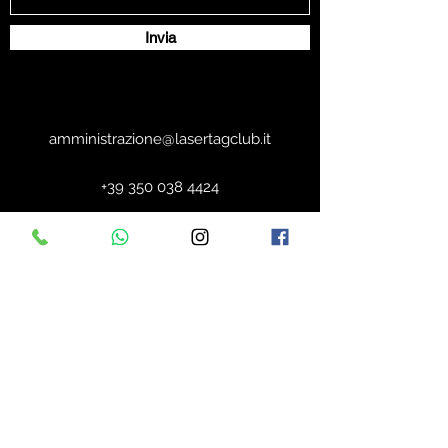
Invia
amministrazione@lasertagclub.it
+39 350 038 4424
LASERTAG CLUB
amministrazione@lasertagclub.it
+39 350 038 4424
UFFICI E LOGISTICA CENTRO SUD
via San Giovanni in Golfo 205/B Campobasso