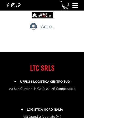
Accedi
LASERTAG CLUB
I professionisti dei giochi tattici dal vivo
LTC SRLS
UFFICI E LOGISTICA CENTRO SUD
via San Giovanni in Golfo 205/B Campobasso
LOGISTICA NORD ITALIA
Via Grandi 2 Arconate (MI)