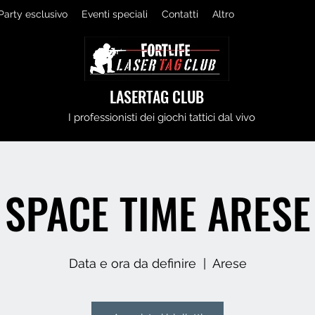
Party esclusivo
Eventi speciali
Contatti
Altro
LASERTAG CLUB
I professionisti dei giochi tattici dal vivo
SPACE TIME ARESE
Data e ora da definire
  |  
Arese