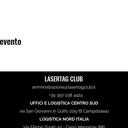
 evento
LASERTAG CLUB
amministrazione@lasertagclub.it
+39 350 038 4424
UFFICI E LOGISTICA CENTRO SUD
via San Giovanni in Golfo 205/B Campobasso
LOGISTICA NORD ITALIA
Via Filippo Turati, 52 - Cerro Maggiore (MI)