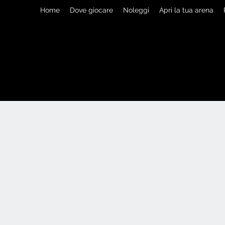
Home
Dove giocare
Noleggi
Apri la tua arena