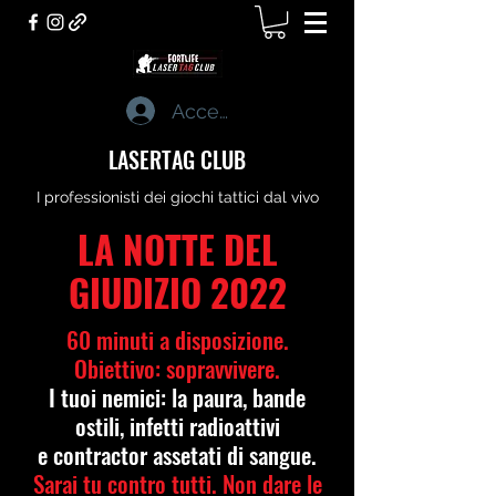
Accedi
LASERTAG CLUB
I professionisti dei giochi tattici dal vivo
LA NOTTE DEL
GIUDIZIO 2022
60 minuti a disposizione.
Obiettivo: sopravvivere.
I tuoi nemici: la paura, bande
ostili, infetti radioattivi
e contractor assetati di sangue.
Sarai tu contro tutti. Non dare le