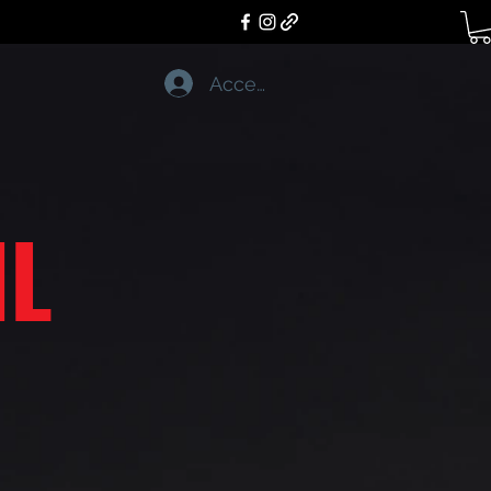
Accedi
IL