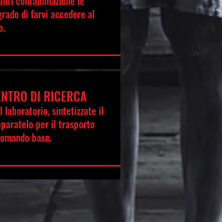
anti contaminazione
le
grado di farvi accedere al
o.
ENTRO DI RICERCA
 laboratorio, sintetizzate il
eparatelo per il trasporto
comando base.