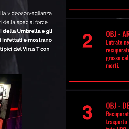
la videosorveglianza
della special force
i della Umbrella e gli
OBJ - A
2
i infettati e mostrano
Entrate ne
recuperate
tipici del Virus T con
grosso cal
morti.
OBJ - 
3
Recuperate
trasporto i