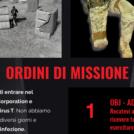
ORDINI DI MISSIONE
di entrare nel
OBJ - 
Corporation e
1
Recatevi 
irus T
. Non abbiamo
ricevere t
diversi giorni e
esercitarvi
infezione.