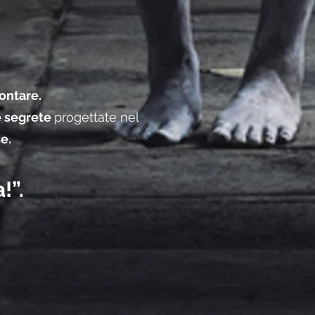
ontare.
e segrete
progettate nel
e.
!”.