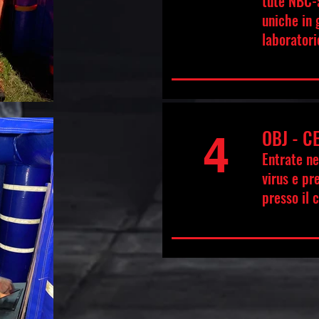
tute NBC-
uniche in 
laboratori
OBJ - C
4
Entrate nel
virus e pr
presso il 