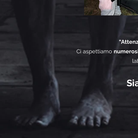
“Atten
Ci aspettiamo
numerosi 
la
Si