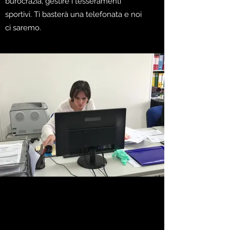
burocrazia, gestire i tesseramenti
sportivi. Ti basterà una telefonata e noi
ci saremo.