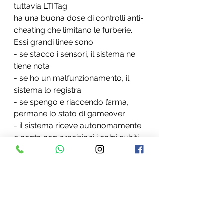
tuttavia LTITag
ha una buona dose di controlli anti-
cheating che limitano le furberie.
Essi grandi linee sono:
- se stacco i sensori, il sistema ne 
tiene nota
- se ho un malfunzionamento, il 
sistema lo registra
- se spengo e riaccendo l’arma, 
permane lo stato di gameover
- il sistema riceve autonomamente 
e conta con precisioni i colpi subiti, 
dandone comunicazione al
giocatore
- il sensore sulla punta del fucile 
evita che uno si nasconda dietro 
una paratia tenendo fuori solo il 
fucile
(in quanto il fucile stesso è sensibile 