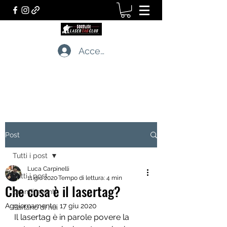
Accedi
LASERTAG CLUB
I professionisti dei giochi tattici dal vivo
Post
Tutti i post
Luca Carpinelli
Tutti i post
11 giu 2020
Tempo di lettura: 4 min
Che cosa è il lasertag?
Grandi eventi
Aggiornamento:
17 giu 2020
Parlano di noi
Il lasertag è in parole povere la 