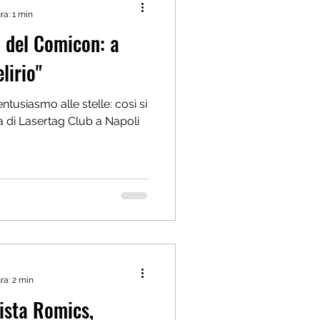
ra: 1 min
a del Comicon: a
elirio"
 entusiasmo alle stelle: così si
ta di Lasertag Club a Napoli
ra: 2 min
ista Romics,