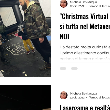
Michela Bevilacqua
12 dic 2022
Tempo di lettur
"Christmas Virtual 
si tuffa nel Metav
NOI
Ha destato molta curiosità
il primo allestimento contin
periodo di tempo dei gonfiabi
Michela Bevilacqua
12 dic 2022
Tempo di lettur
Lasergame e realtà 