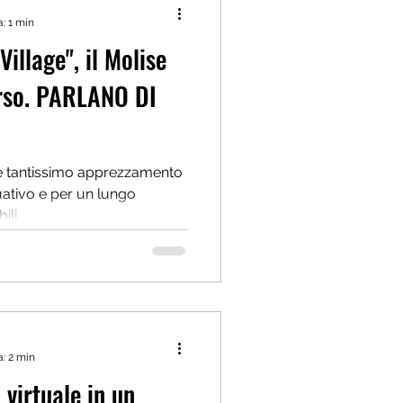
a: 1 min
Village", il Molise
erso. PARLANO DI
 e tantissimo apprezzamento
uativo e per un lungo
li...
a: 2 min
virtuale in un