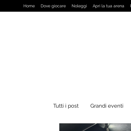
Home
Dove giocare
Noleggi
Apri la tua arena
Tutti i post
Grandi eventi