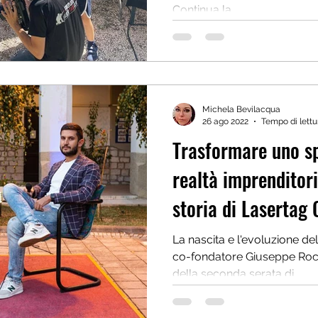
Continua la...
Michela Bevilacqua
26 ago 2022
Tempo di lettu
Trasformare uno sp
realtà imprenditori
storia di Lasertag 
La nascita e l'evoluzione de
co-fondatore Giuseppe Rocco
della seconda serata di...