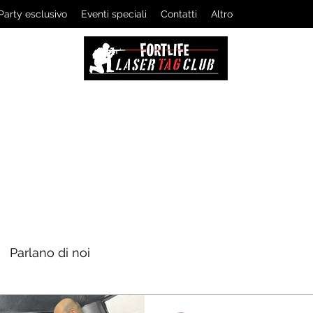
Party esclusivo
Eventi speciali
Contatti
Altro
LASERTAG CLUB
I professionisti dei giochi tattici dal vivo
Parlano di noi