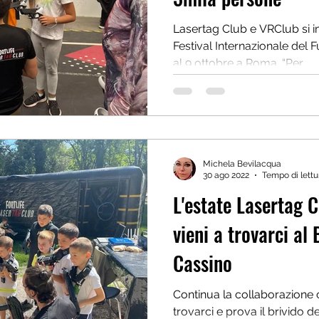
Lasertag Club e VRClub si impongo
Festival Internazionale del 
al 9 ottobre a Roma. “Per...
Michela Bevilacqua
30 ago 2022
Tempo di lettu
L'estate Lasertag C
vieni a trovarci al
Cassino
Continua la collaborazione c
trovarci e prova il brivido dei