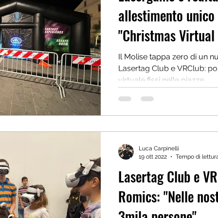
allestimento unico 
"Christmas Virtual 
Il Molise tappa zero di un n
Lasertag Club e VRClub: po
virtuale fissi nelle piazze...
Luca Carpinelli
19 ott 2022
Tempo di lettura
Lasertag Club e VR
Romics: "Nelle nost
3mila persone"