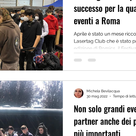
successo per la qua
eventi a Roma
Aprile è stato un mese ricc
Lasertag Club che è stato p
edizione di Romics, il Festival
Michela Bevilacqua
30 mag 2022
Tempo di lettu
Non solo grandi ev
partner anche dei parchi divertimento
più importanti