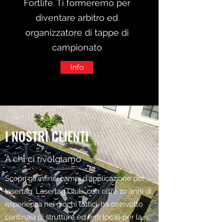
Fortlife. Ti formeremo per
diventare arbitro ed
organizzatore di tappe di
campionato
Info
I NOSTRI CLIENTI
A chi ci rivolgiamo
Scopri gli infiniti campi d'applicazione del
lasertag. Lasertag Club, con oltre 10 anni di
esperienza nei giochi tattici, ha coinvolto
centinaia di strutture ed enti locali per la