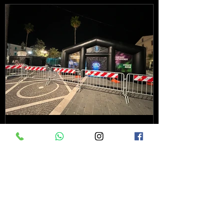
12 dic 2022
Tempo di lettura: 2 min
Lasergame e realtà virtuale in un
allestimento unico in Europa: ecco
il "Christmas Virtual Village"
Il Molise tappa zero di un nuovo
progetto itinerante di Lasertag Club e