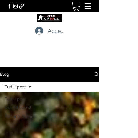
Accedi
LASERTAG CLUB
I professionisti dei giochi tattici dal vivo
Blog
Tutti i post
Tutti i post
Grandi eventi
Parlano di noi