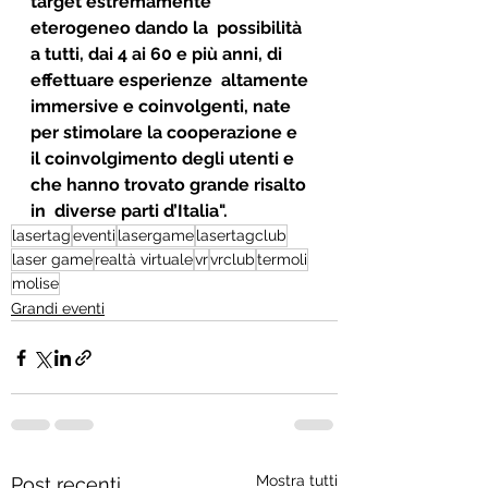
target estremamente 
eterogeneo dando la  possibilità 
a tutti, dai 4 ai 60 e più anni, di 
effettuare esperienze  altamente 
immersive e coinvolgenti, nate 
per stimolare la cooperazione e  
il coinvolgimento degli utenti e 
che hanno trovato grande risalto 
in  diverse parti d’Italia". 
lasertag
eventi
lasergame
lasertagclub
laser game
realtà virtuale
vr
vrclub
termoli
molise
Grandi eventi
Mostra tutti
Post recenti