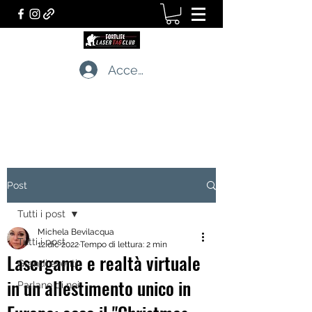
Accedi
LASERTAG CLUB
I professionisti dei giochi tattici dal vivo
Post
Tutti i post
Michela Bevilacqua
Tutti i post
12 dic 2022
Tempo di lettura: 2 min
Lasergame e realtà virtuale
Grandi eventi
in un allestimento unico in
Parlano di noi